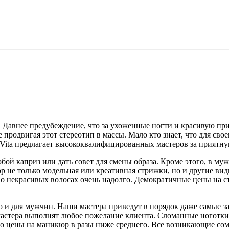
Давнее предубеждение, что за ухоженные ногти и красивую прич
продвигая этот стереотип в массы. Мало кто знает, что для свое
Vita предлагает высококвалифицированных мастеров за приятну
й каприз или дать совет для смены образа. Кроме этого, в муж
не только модельная или креативная стрижки, но и другие виды
о некрасивых волосах очень надолго. Демократичные цены на с
но и для мужчин. Наши мастера приведут в порядок даже самые
астера выполнят любое пожелание клиента. Сломанные ноготки 
что цены на маникюр в разы ниже среднего. Все возникающие со