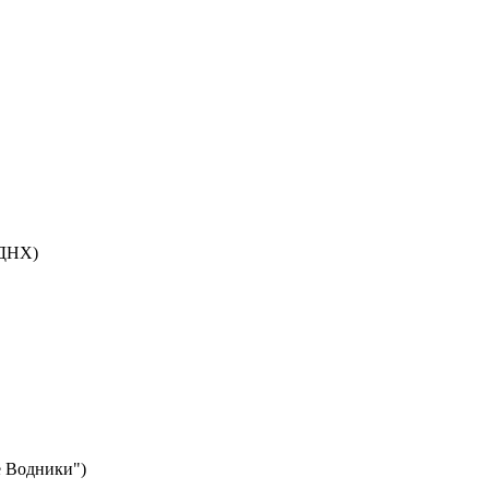
ВДНХ)
 Водники")