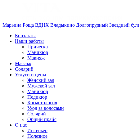
Марьина Роща
ВДНХ
Владыкино
Долгопрудный
Звездный бул
Контакты
Наши работы
Прическа
Маникюр
Макияж
Массаж
Солярий
Услуги и цены
Женский зал
Мужской зал
Маникюр
Педикюр
Косметология
Уход за волосами
Солярий
Общий прайс
О нас
Интерьер
Полезное