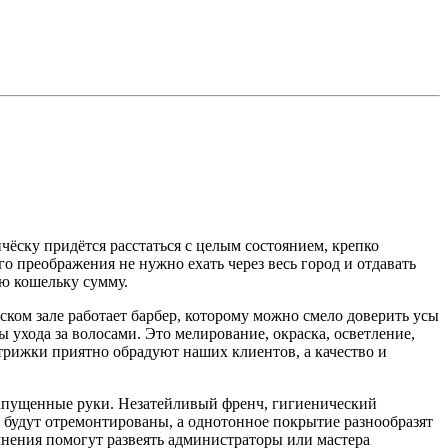
ёску придётся расстаться с целым состоянием, крепко
го преображения не нужно ехать через весь город и отдавать
ю кошельку сумму.
ском зале работает барбер, которому можно смело доверить усы
 ухода за волосами. Это мелирование, окраска, осветление,
трижки приятно обрадуют наших клиентов, а качество и
 запущенные руки. Незатейливый френч, гигиенический
будут отремонтированы, а однотонное покрытие разнообразят
мнения помогут развеять администраторы или мастера